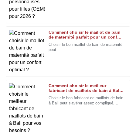
temps. Selon un rapport récent de la
Swimwear Association, le marché est en
Qualité exceptionnelle et excellent service après-vente. Je
pleine expansion.
me suis senti vraiment valorisé en tant que client.
21
Décembre
2025
Comment choisir le maillot de bain
de maternité parfait pour un confort
optimal ?
Samuel
Choisir le bon maillot de bain de maternité
S
peut
Rivera
Qualité générale impressionnante. L'équipe du service
après-vente a été d'un soutien exceptionnel.
22
Janvier
2026
Comment choisir le meilleur
fabricant de maillots de bain à Bali
pour vos besoins ?
Amanda
Choisir le bon fabricant de maillots de bain
A
à Bali peut s'avérer assez compliqué,
Scott
n'est-ce pas ? Avec autant d'options
disponibles, il est primordial de
Les avis concernant la qualité et le service étaient tout à fait
justifiés. Ce fut un plaisir d'acheter ici.
05
Décembre
2025