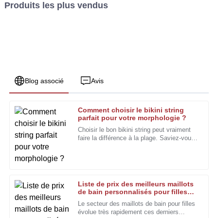
Produits les plus vendus
Blog associé
Avis
Comment choisir le bikini string
Matthew
parfait pour votre morphologie ?
M
Lee
Choisir le bon bikini string peut vraiment
faire la différence à la plage. Saviez-vous
Je suis pleinement satisfait de la qualité du produit et de
que le marché mondial des maillots de
l'expertise de l'équipe après-vente.
bain devrait croître de façon
spectaculaire ?
15
Janvier
2026
Liste de prix des meilleurs maillots
de bain personnalisés pour filles
(OEM) pour 2026 ?
Laura
Le secteur des maillots de bain pour filles
L
Rogers
évolue très rapidement ces derniers