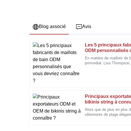
Blog associé
Avis
Les 5 principaux fabr
Sarah
S
ODM personnalisés 
Davis
connaître ?
En matière de maillots de b
primordial. Lisa Thompson, 
Le produit est fiable et de bonne facture. J'ai été im
de maillots de bain reconnu
professionnalisme du service après-vente.
10
Décembre
2025
Principaux exportat
Joseph
bikinis string à conn
J
Young
Alors que de plus en plus 
vêtements de plage élégan
L'excellente qualité et une équipe compétente ont fa
expérience.