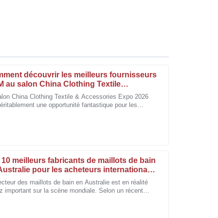
ment découvrir les meilleurs fournisseurs
 au salon China Clothing Textile
essories Expo 2026 ?
alon China Clothing Textile & Accessories Expo 2026
éritablement une opportunité fantastique pour les
après-vente a été rapide et le personnel très
ues de nouer des contacts avec certains des meilleurs
nisseurs ODM du marché.
 10 meilleurs fabricants de maillots de bain
Australie pour les acheteurs internationaux
cteur des maillots de bain en Australie est en réalité
z important sur la scène mondiale. Selon un récent
la qualité du produit et du professionnalisme de
rt d'IBISWorld, les maillots de bain australiens