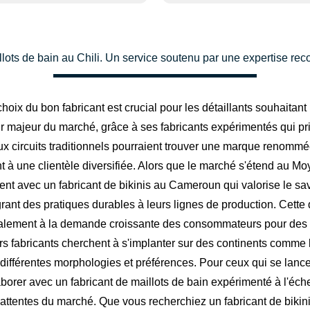
llots de bain au Chili. Un service soutenu par une expertise rec
oix du bon fabricant est crucial pour les détaillants souhaita
 majeur du marché, grâce à ses fabricants expérimentés qui privi
ux circuits traditionnels pourraient trouver une marque renomm
à une clientèle diversifiée. Alors que le marché s'étend au Moy
avec un fabricant de bikinis au Cameroun qui valorise le savoir
égrant des pratiques durables à leurs lignes de production. Ce
alement à la demande croissante des consommateurs pour des pr
s fabricants cherchent à s'implanter sur des continents comme l'A
différentes morphologies et préférences. Pour ceux qui se lance
aborer avec un fabricant de maillots de bain expérimenté à l'éch
x attentes du marché. Que vous recherchiez un fabricant de biki