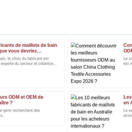
icants de maillots de bain
Com
Jessica
J
que vous devriez
ODM
Miller
Acc
ain, le choix du fabricant est
Le s
experte du secteur et créatrice
est v
pressionné par le
Qualité fantastique ! Le service 
e, nous éclaire sur ce point.
marq
compétent.
four
22
Décembre
2025
eurs ODM et OEM de
Les
Victoria
aître ?
en 
V
Perry
?
de gens recherchent des
Le se
ts,
asse
it toute la différence dans mon
Je suis extrêmement satisfait de 
rappo
l'équipe après-vente.