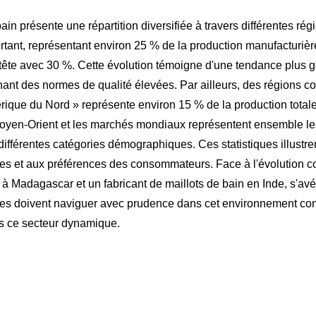
ain présente une répartition diversifiée à travers différentes ré
ant, représentant environ 25 % de la production manufacturière t
n tête avec 30 %. Cette évolution témoigne d'une tendance plus 
enant des normes de qualité élevées. Par ailleurs, des régions c
érique du Nord » représente environ 15 % de la production totale
 Moyen-Orient et les marchés mondiaux représentent ensemble l
ifférentes catégories démographiques. Ces statistiques illustrent
es et aux préférences des consommateurs. Face à l'évolution co
nis à Madagascar et un fabricant de maillots de bain en Inde, s'a
 doivent naviguer avec prudence dans cet environnement concurre
ns ce secteur dynamique.