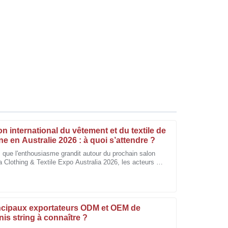
on international du vêtement et du textile de
ne en Australie 2026 : à quoi s’attendre ?
s que l'enthousiasme grandit autour du prochain salon
 Clothing & Textile Expo Australia 2026, les acteurs du
la qualité du produit et du professionnalisme de
ur sont impatients de partager leurs impressions.
ncipaux exportateurs ODM et OEM de
nis string à connaître ?