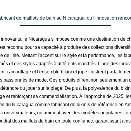
bricant de maillots de bain au Nicaragua, où l'innovation renc
innovants, le Nicaragua s'impose comme une destination de cho
 reconnu pour sa capacité à produire des collections diversifi
nte de l'été. Mettant l'accent sur le style et la performance, les 
més et des styles adaptés à différents marchés. L'une des innova
ini camouflage et l'ensemble bikini et jupe illustrent parfaitement
 passionnés de mode. Ces produits offrent non seulement un con
détendre ou jouer sur la plage. De plus, la polyvalence du biki
rge et renforçant sa commercialisation. À l'approche de 2025, l
ion du Nicaragua comme fabricant de bikinis de référence en A
onsommateurs, notamment avec des modèles populaires comme le
ial des maillots de bain en toute confiance, garantissant ainsi