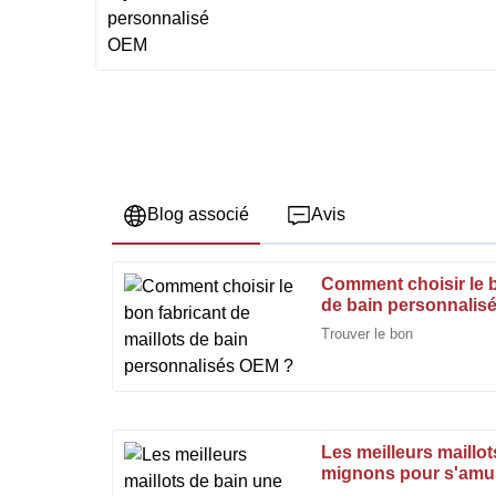
Blog associé
Avis
Comment choisir le b
Rita
R
de bain personnalis
Bell
Trouver le bon
La qualité exceptionnelle du produit s'accompagne 
exemplaire au sein du service après-vente.
12
Janvier
2026
Les meilleurs maillo
mignons pour s'amus
Robert