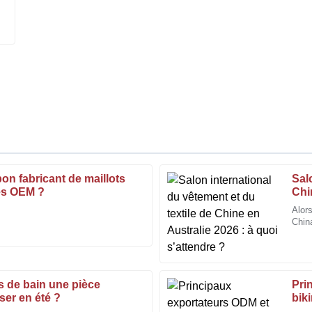
on fabricant de maillots
Sal
Victoria
V
és OEM ?
Chi
Perry
Alor
China
d'un professionnalisme
Je suis extrêmement satisfait de 
secte
l'équipe après-vente.
04
Janvier
2026
ts de bain une pièce
Pri
er en été ?
biki
Christopher