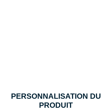
VOTRE BIKINI DESIGN, MLY
CREATE -- DE L'ESQUISSE
AU RIVAGE
Un leader mondial dans la fabrication de maillots de
bain et de vêtements de sport personnalisés
Assistance et personnalisation centralisée
Échantillon - Livraison rapide en 7 jours
PERSONNALISATION DU
PRODUIT