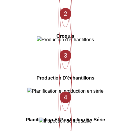
2
Croquis
3
Production D'échantillons
4
Planification Et Production En Série