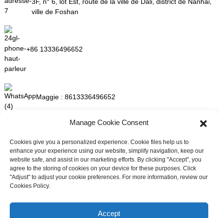
3F, n° 6, lot Est, route de la ville de Dali, district de Nanhai,
ville de Foshan
+86 13336496652
Maggie :
8613336496652
Manage Cookie Consent
maggie@mlygarment.com
Cookies give you a personalized experience. Cookie files help us to
enhance your experience using our website, simplify navigation, keep our
website safe, and assist in our marketing efforts. By clicking "Accept", you
ENTRER EN CONTACT
agree to the storing of cookies on your device for these purposes. Click
"Adjust" to adjust your cookie preferences. For more information, review our
Pour toute question concernant nos produits ou nos tarifs, veuillez
Cookies Policy.
nous contacter et nous vous répondrons dans les 24 heures.
Besoin d'assistance en direct ?
Discutez avec nous maintenant
Accept