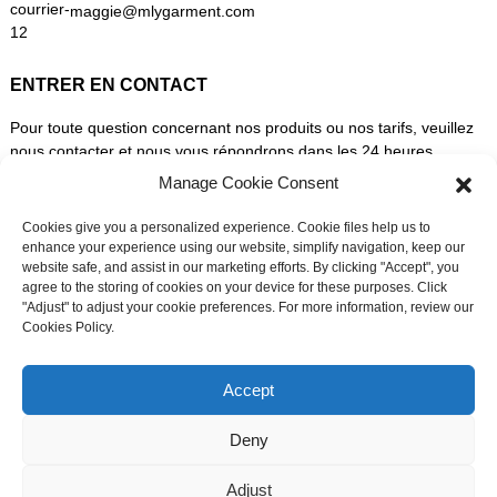
maggie@mlygarment.com
ENTRER EN CONTACT
Pour toute question concernant nos produits ou nos tarifs, veuillez
nous contacter et nous vous répondrons dans les 24 heures.
Manage Cookie Consent
DEMANDEZ UN DEVIS DÈS MAINTENANT
Cookies give you a personalized experience. Cookie files help us to
enhance your experience using our website, simplify navigation, keep our
website safe, and assist in our marketing efforts. By clicking "Accept", you
SUIVEZ-NOUS SUR LES RÉSEAUX SOCIAUX
agree to the storing of cookies on your device for these purposes. Click
"Adjust" to adjust your cookie preferences. For more information, review our
Cookies Policy.
Besoin d'assistance en direct ?
Discutez avec nous maintenant
Accept
Deny
© Droits d'auteur - 2010-2026 : Tous droits réservés.
Plan du site
-
Adjust
Resource