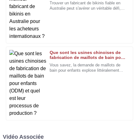
acheteurs internationaux ?
Trouver un fabricant de bikinis fiable en
professionnalisme de l'équipe après-vente.
Australie peut s'avérer un véritable défi,
surtout avec la multitude d'options
04
Janvier
2026
disponibles. Le marché est plutôt
Jessica
J
Rodriguez
Que sont les usines chinoises de
Le personnel d'assistance était non seulement aimable,
fabrication de maillots de bain pour
mais aussi très compétent. Ils m'ont guidé à chaque étape
enfants (ODM) et quel est leur
Vous savez, la demande de maillots de
avec patience.
processus de production ?
bain pour enfants explose littéralement
dans le monde entier. J'ai lu récemment
14
Décembre
2025
que le marché des
Nicolas
N
Harris
Le professionnalisme dont a fait preuve l'équipe était
impressionnant. Je me suis sentie considérée comme une
cliente importante.
Vidéo Associée
23
Janvier
2026