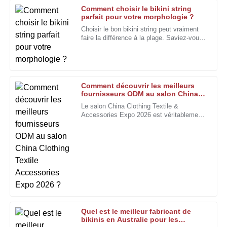
Comment choisir le bikini string
Robert
parfait pour votre morphologie ?
R
Jackson
Choisir le bon bikini string peut vraiment
faire la différence à la plage. Saviez-vous
La qualité exceptionnelle et l'équipe d'assistance très
que le marché mondial des maillots de
serviable ont rendu mon expérience vraiment agréable.
bain devrait croître de façon
spectaculaire ?
11
Janvier
2026
Comment découvrir les meilleurs
fournisseurs ODM au salon China
Clothing Textile Accessories Expo
Samuel
Le salon China Clothing Textile &
S
2026 ?
Rivera
Accessories Expo 2026 est véritablement
une opportunité fantastique pour les
marques de nouer des contacts avec
Qualité générale impressionnante. L'équipe du service
certains des meilleurs fournisseurs ODM
après-vente a été d'un soutien exceptionnel.
du marché.
22
Janvier
2026
Victoria
V
Perry
Quel est le meilleur fabricant de
bikinis en Australie pour les
Je suis extrêmement satisfait de la qualité du produit et du