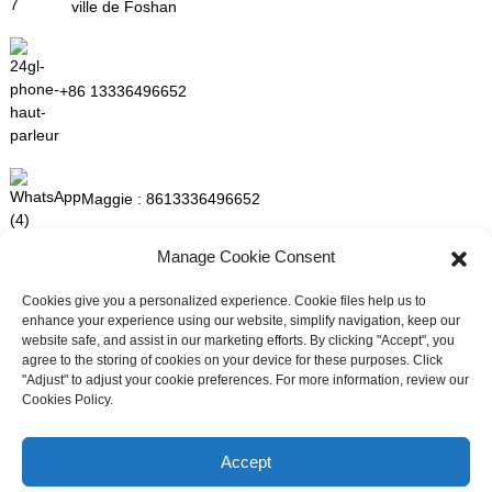
ville de Foshan
+86 13336496652
Maggie :
8613336496652
Manage Cookie Consent
maggie@mlygarment.com
Cookies give you a personalized experience. Cookie files help us to
enhance your experience using our website, simplify navigation, keep our
website safe, and assist in our marketing efforts. By clicking "Accept", you
ENTRER EN CONTACT
agree to the storing of cookies on your device for these purposes. Click
"Adjust" to adjust your cookie preferences. For more information, review our
Pour toute question concernant nos produits ou nos tarifs, veuillez
Cookies Policy.
nous contacter et nous vous répondrons dans les 24 heures.
Besoin d'assistance en direct ?
Discutez avec nous maintenant
Accept
DEMANDEZ UN DEVIS DÈS MAINTENANT