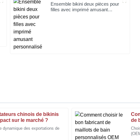
Ensemble bikini deux pièces pour
filles avec imprimé amusant
personnalisé
tateurs chinois de bikinis
Com
Larry
L
mpact sur le marché ?
de 
Cooper
?
e dynamique des exportations de
Chois
(OEM
sistance a été très agréable à
J'apprécie la grande qualité de f
les 