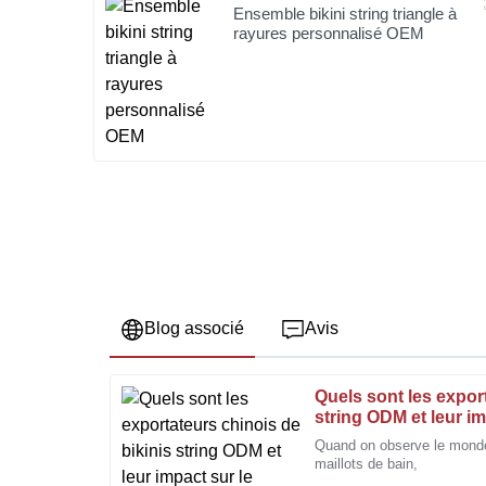
Ensemble bikini string triangle à
rayures personnalisé OEM
Blog associé
Avis
Quels sont les expor
Thomas
T
string ODM et leur i
Roberts
Quand on observe le mond
maillots de bain,
Un travail artisanal de grande qualité. L'équipe d'as