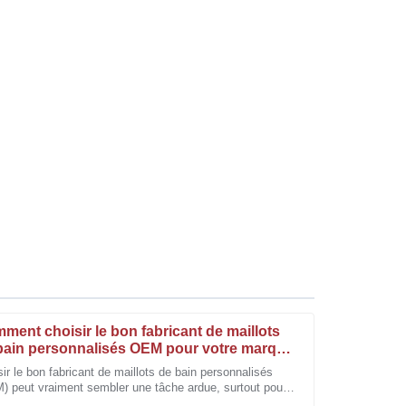
ment choisir le bon fabricant de maillots
bain personnalisés OEM pour votre marque
ir le bon fabricant de maillots de bain personnalisés
) peut vraiment sembler une tâche ardue, surtout pour
abrication. L'équipe du service après-vente s'est
marques qui cherchent à se démarquer. Je veux dire,