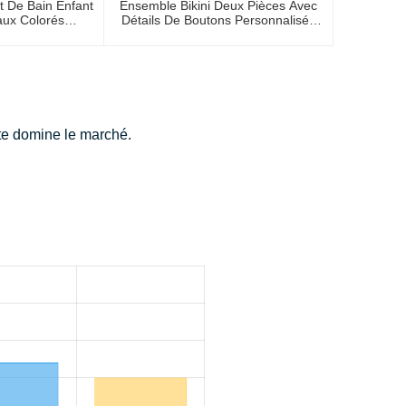
t De Bain Enfant
Ensemble Bikini Deux Pièces Avec
aux Colorés
Détails De Boutons Personnalisés
isé OEM
OEM
ète domine le marché.