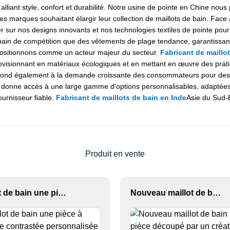
lliant style, confort et durabilité. Notre usine de pointe en Chine nous
 les marques souhaitant élargir leur collection de maillots de bain. Fac
 sur nos designs innovants et nos technologies textiles de pointe pour
ain de compétition que des vêtements de plage tendance, garantissant
positionnons comme un acteur majeur du secteur.
Fabricant de maillot
ovisionnant en matériaux écologiques et en mettant en œuvre des pra
ond également à la demande croissante des consommateurs pour des p
onne accès à une large gamme d'options personnalisables, adaptées a
ournisseur fiable.
Fabricant de maillots de bain en Inde
Asie du Sud-E
Produit en vente
Maillot de bain une pièce à bordure contrastée personnalisée OEM 2026
Nouveau maillot de bain une pièce découpé par un créateur, orné d'un anneau métallique.