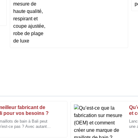
luxe
eilleur fabricant de
Qu’
Paul
P
ali pour vos besoins ?
et 
Green
bai
maillots de bain à Bali peut
Lanc
n'est-ce pas ? Avec autant
une 
lité. Excellent service après-
La qualité et le savoir-faire sont
t primordial de
sont
toujours prête à aider.