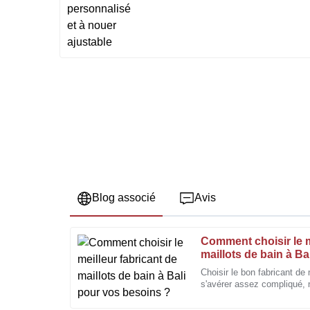
Blog associé
Avis
Comment choisir le m
Susan
S
maillots de bain à B
Clark
Choisir le bon fabricant de 
s'avérer assez compliqué, 
Le produit a dépassé mes attentes en matière de qua
d'options disponibles, il es
vente assuré par une équipe compétente.