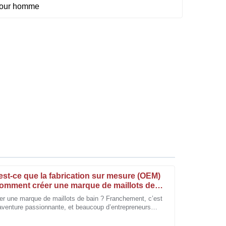
est-ce que la fabrication sur mesure (OEM)
comment créer une marque de maillots de
n ?
er une marque de maillots de bain ? Franchement, c’est
aventure passionnante, et beaucoup d’entrepreneurs
 vraiment admirables. L'équipe d'assistance était
 impatients de se lancer. Comme Anna Johnson de