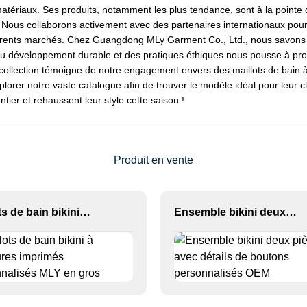
 matériaux. Ses produits, notamment les plus tendance, sont à la pointe
yle. Nous collaborons activement avec des partenaires internationaux pou
érents marchés. Chez Guangdong MLy Garment Co., Ltd., nous savons q
u développement durable et des pratiques éthiques nous pousse à pro
collection témoigne de notre engagement envers des maillots de bain à l
lorer notre vaste catalogue afin de trouver le modèle idéal pour leur c
er et rehaussent leur style cette saison !
Produit en vente
Maillots de bain bikini à armatures imprimés personnalisés MLY en gros
Ensemble bikini deux pièces avec détails de boutons personnalisés OEM