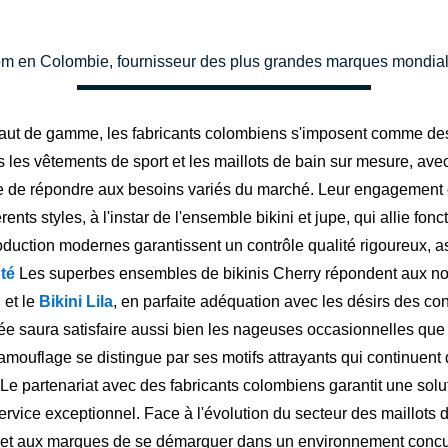
nom en Colombie, fournisseur des plus grandes marques mondiale
aut de gamme, les fabricants colombiens s'imposent comme des 
es vêtements de sport et les maillots de bain sur mesure, avec 
ure de répondre aux besoins variés du marché. Leur engagement
ents styles, à l'instar de l'ensemble bikini et jupe, qui allie fo
roduction modernes garantissent un contrôle qualité rigoureux, as
ôté
Les superbes ensembles de bikinis Cherry répondent aux norm
 et le
Bikini Lila
, en parfaite adéquation avec les désirs des 
 saura satisfaire aussi bien les nageuses occasionnelles que 
s camouflage se distingue par ses motifs attrayants qui continue
 Le partenariat avec des fabricants colombiens garantit une solu
service exceptionnel. Face à l'évolution du secteur des maillots
et aux marques de se démarquer dans un environnement concurr