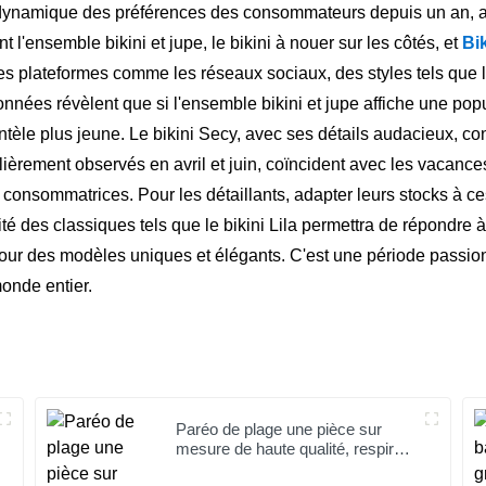
n dynamique des préférences des consommateurs depuis un an,
 l'ensemble bikini et jupe, le bikini à nouer sur les côtés, et
Bi
es plateformes comme les réseaux sociaux, des styles tels que 
nées révèlent que si l'ensemble bikini et jupe affiche une popul
ntèle plus jeune. Le bikini Secy, avec ses détails audacieux, co
lièrement observés en avril et juin, coïncident avec les vacance
des consommatrices. Pour les détaillants, adapter leurs stocks à
lité des classiques tels que le bikini Lila permettra de répondre
our des modèles uniques et élégants. C'est une période passionn
onde entier.
Paréo de plage une pièce sur
mesure de haute qualité, respirant
et coupe ajustée, robe de plage de