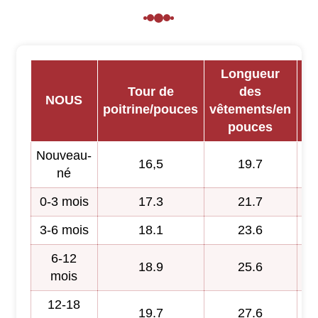
Longueur
L
Tour de
des
NOUS
poitrine/pouces
vêtements/en
ma
pouces
Nouveau-
16,5
19.7
né
0-3 mois
17.3
21.7
3-6 mois
18.1
23.6
6-12
18.9
25.6
mois
12-18
19.7
27.6