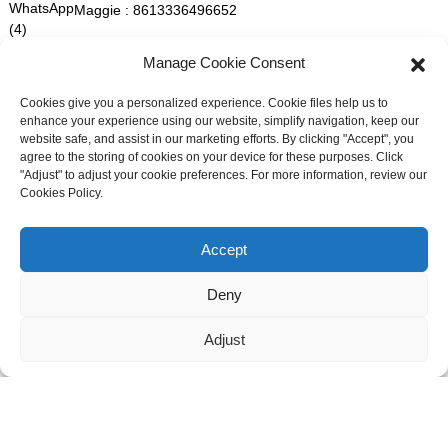
Maggie :
8613336496652
Manage Cookie Consent
maggie@mlygarment.com
Cookies give you a personalized experience. Cookie files help us to
enhance your experience using our website, simplify navigation, keep our
website safe, and assist in our marketing efforts. By clicking "Accept", you
ENTRER EN CONTACT
agree to the storing of cookies on your device for these purposes. Click
"Adjust" to adjust your cookie preferences. For more information, review our
Pour toute question concernant nos produits ou nos tarifs, veuillez
Cookies Policy.
nous contacter et nous vous répondrons dans les 24 heures.
Besoin d'assistance en direct ?
Discutez avec nous maintenant
Accept
DEMANDEZ UN DEVIS DÈS MAINTENANT
Deny
SUIVEZ-NOUS SUR LES RÉSEAUX SOCIAUX
Adjust