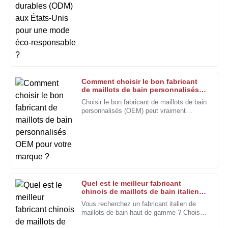
25
Janvier
2026
Thomas
T
Roberts
Un travail artisanal de grande qualité. L'équipe d'assistance
a été très agréable à côtoyer.
Comment choisir le bon fabricant
de maillots de bain personnalisés
28
Décembre
2025
OEM pour votre marque ?
Choisir le bon fabricant de maillots de bain
personnalisés (OEM) peut vraiment
sembler une tâche ardue, surtout pour les
marques qui cherchent à se démarquer. Je
Daniel
D
veux dire, Rachel
Martinez
Une telle qualité est rare ! C'est très résistant et cela
correspond parfaitement à mes attentes.
Quel est le meilleur fabricant
04
Janvier
2026
chinois de maillots de bain italiens
sur mesure pour répondre aux
Vous recherchez un fabricant italien de
besoins de votre marque en 2026 ?
maillots de bain haut de gamme ? Choisir
Linda
le bon partenaire peut véritablement
L