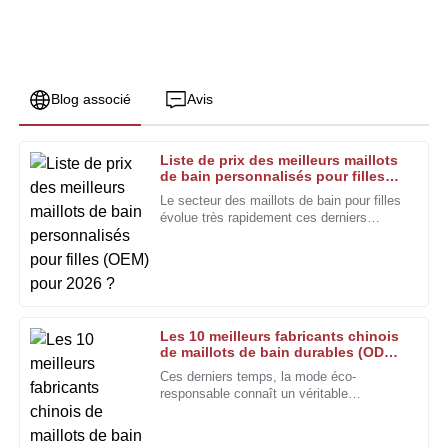
Blog associé
Avis
Liste de prix des meilleurs maillots
Robert
de bain personnalisés pour filles
R
Jackson
(OEM) pour 2026 ?
Le secteur des maillots de bain pour filles
évolue très rapidement ces derniers
La qualité exceptionnelle et l'équipe d'assistance très
temps. Selon un rapport récent de la
serviable ont rendu mon expérience vraiment agréable.
Swimwear Association, le marché est en
pleine expansion.
11
Janvier
2026
Les 10 meilleurs fabricants chinois
Nancy
de maillots de bain durables (ODM)
N
aux États-Unis pour une mode éco-
Robinson
Ces derniers temps, la mode éco-
responsable ?
responsable connaît un véritable
La qualité est indéniable. Excellent suivi de la part d'une
engouement. De plus en plus de
équipe après-vente très compétente.
personnes recherchent des vêtements
éco-responsables.