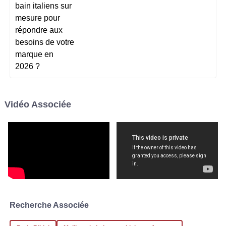
influencer l’image de votre marque.
Walker
L’Italie…
Le service que j'ai reçu était exceptionnel ! Les
représentants étaient attentifs et m'ont fourni des
informations précieuses.
06
Décembre
2025
Sarah
S
Vidéo Associée
Taylor
Vraiment impressionné par la qualité et l'excellent service
client. Un achat formidable !
08
Décembre
2025
Recherche Associée