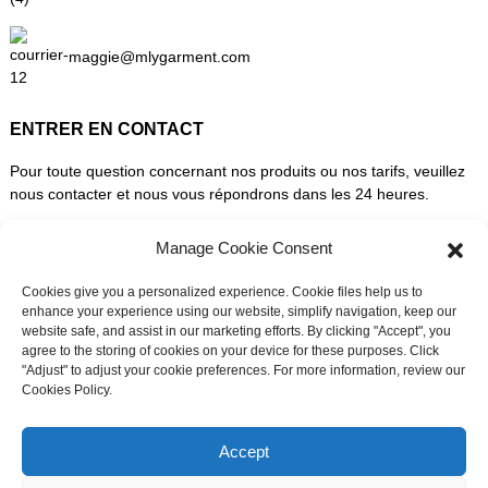
maggie@mlygarment.com
ENTRER EN CONTACT
Pour toute question concernant nos produits ou nos tarifs, veuillez
nous contacter et nous vous répondrons dans les 24 heures.
Manage Cookie Consent
DEMANDEZ UN DEVIS DÈS MAINTENANT
Cookies give you a personalized experience. Cookie files help us to
enhance your experience using our website, simplify navigation, keep our
SUIVEZ-NOUS SUR LES RÉSEAUX SOCIAUX
website safe, and assist in our marketing efforts. By clicking "Accept", you
agree to the storing of cookies on your device for these purposes. Click
"Adjust" to adjust your cookie preferences. For more information, review our
Cookies Policy.
Besoin d'assistance en direct ?
Discutez avec nous maintenant
Accept