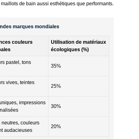
 maillots de bain aussi esthétiques que performants.
grandes marques mondiales
nces couleurs
Utilisation de matériaux
pales
écologiques (%)
s pastel, tons
35%
s vives, teintes
25%
 uniques, impressions
30%
nalisées
 neutres, couleurs
20%
nt audacieuses