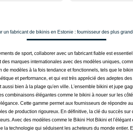
r un fabricant de bikinis en Estonie : fournisseur des plus gr
ents de sport, collaborer avec un fabricant fiable est essentiel 
nt des marques internationales avec des modèles uniques, comme 
n de modèles à la fois tendance et fonctionnels, tels que le biki
thétique et performance, et qui est très apprécié des adeptes des
ussi bien à la plage qu'en ville. L'ensemble bikini et jupe gagn
s combinaisons élégantes comme le bikini à nouer sur les côtés
e d'élégance. Cette gamme permet aux fournisseurs de répondre 
coles de production rigoureux. En définitive, la clé du succès 
rs. Avec des modèles comme le Bikini Hot Bikini et l'élégant e
e de la technologie qui séduisent les acheteurs du monde entier.