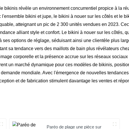
ikinis révèle un environnement concurrentiel propice à la réus
l'ensemble bikini et jupe, le bikini à nouer sur les côtés et le 
quable, atteignant un pic de 2 300 unités vendues en 2023. Cec
nce alliant style et confort. Le bikini à nouer sur les côtés, qu
 ses options de réglage, séduisant ainsi une clientèle plus lar
ant sa tendance vers des maillots de bain plus révélateurs che
'image corporelle et la présence accrue sur les réseaux sociaux o
trent un marché dynamique pour ces modèles de bikinis, positionn
a demande mondiale. Avec l'émergence de nouvelles tendances d
eption et de fabrication stimulent davantage les ventes et répo
Paréo de plage une pièce sur