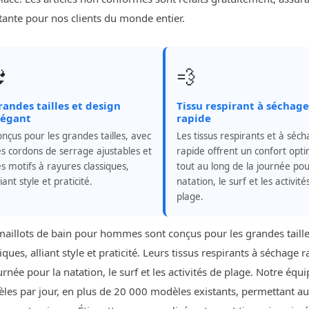
tante pour nos clients du monde entier.

💨
randes tailles et design
Tissu respirant à séchage
légant
rapide
nçus pour les grandes tailles, avec
Les tissus respirants et à séc
s cordons de serrage ajustables et
rapide offrent un confort opti
s motifs à rayures classiques,
tout au long de la journée pou
liant style et praticité.
natation, le surf et les activité
plage.
maillots de bain pour hommes sont conçus pour les grandes taille
iques, alliant style et praticité. Leurs tissus respirants à séchage
urnée pour la natation, le surf et les activités de plage. Notre é
les par jour, en plus de 20 000 modèles existants, permettant a