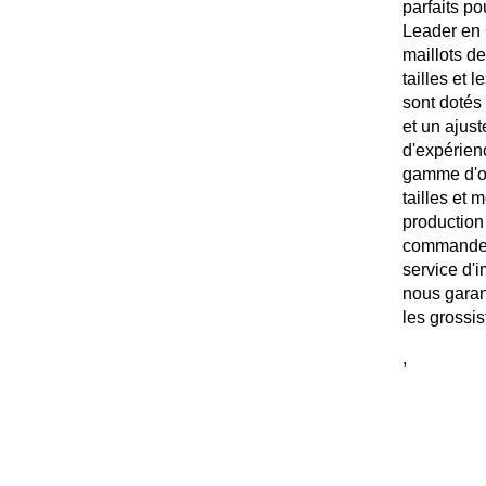
parfaits po
Leader en 
maillots d
tailles et
sont dotés
et un ajus
d'expérien
gamme d'op
tailles et 
production 
commandes 
service d'
nous garan
les grossis
,