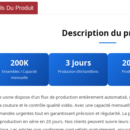
ils Du Produit
Description du p
200K
3 jours
20
Ensembles / Capacité
Production d'échantillons
Prod
mensuelle
e usine dispose d'un flux de production entièrement automatisé, d
la couture et le contrôle qualité vidéo. Avec une capacité mensue
ndes urgentes tout en garantissant précision et régularité. La pr
 production en série en 20 jours. Nos clients peuvent suivre leur
lace. Les articles non conformes sont refaits gratuitement, assuran