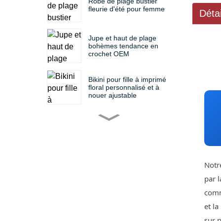
Robe de plage bustier
fleurie d'été pour femme
Déta
Jupe et haut de plage
bohèmes tendance en
crochet OEM
Bikini pour fille à imprimé
floral personnalisé et à
nouer ajustable
Ensemble bikini deux
pièces pour filles avec
imprimé amusant
personnalisé
Ensemble de maillot de
Notr
bain enfant à volants
floraux colorés
par 
personnalisé OEM
comma
Robe de plage MLY
et la
personnalisée à imprimé
floral et col carré pour
sur p