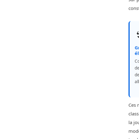
filles
cons
Nouveau maillot de bain
personnalisé à dégradé
de couleurs changeant,
cordon de serrage
imperméable et poche

G
é
Co
de
de
al
Ces 
class
la jo
modè