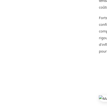
tenda
coûts
Fort
conf
comp
rigou
d'in
pour