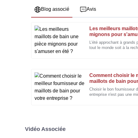
Blog associé
Avis
Les meilleurs maillo
Jessica
J
mignons pour s'amus
Miller
L'été approchant à grands p
tout le monde soit à la rech
Qualité fantastique ! Le service après-vente a été ra
élégants et pratiques, en p
compétent.
22
Décembre
2025
Comment choisir le m
maillots de bain pour
Victoria
V
Choisir le bon fournisseur 
Perry
entreprise n'est pas une mi
avec une multitude de styl
Je suis extrêmement satisfait de la qualité du produ
l'équipe après-vente.
04
Janvier
2026
Vidéo Associée