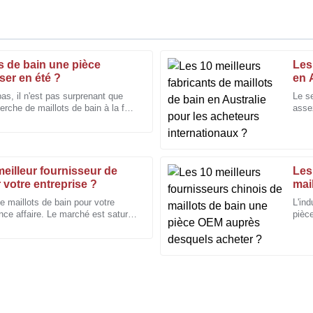
ts de bain une pièce
Les
Larry
L
er en été ?
en 
Cooper
?
as, il n'est pas surprenant que
Le se
erche de maillots de bain à la fois
asse
pide et le personnel très
J'apprécie la grande qualité de f
articulier ces adorables modèles.
rappo
montrée réactive et professionne
27
Décembre
2025
eilleur fournisseur de
Les
 votre entreprise ?
mai
Michael
des
M
de maillots de bain pour votre
L'ind
Brown
nce affaire. Le marché est saturé,
pièce
es et
génér
it et du professionnalisme de
La qualité de fabrication de cet a
durera des années.
12
Décembre
2025