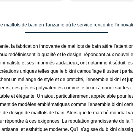
e maillots de bain en Tanzanie où le service rencontre l'innovat
ie, la fabrication innovante de maillots de bain attire l'attent
caux redéfinissent la qualité et le design, répondant aux nouvel
minimaliste et ses imprimés audacieux, ont notamment séduit le
éations uniques telles que le bikini camouflage illustrent parfa
hent un mélange de style et de praticité, l'ensemble bikini et ju
urs, des pièces polyvalentes comme le bikini à nouer sur les cô
able et élégante. Un atout particulièrement appréciable pour les 
cement de modèles emblématiques comme l'ensemble bikini cerise
e de design de maillots de bain. Alors que le marché mondial valo
ur répondre à ces exigences. La réputation grandissante de la Ta
re artisanal et esthétique moderne. Qu'il s'agisse du bikini class