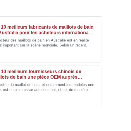
 10 meilleurs fabricants de maillots de bain
Australie pour les acheteurs internationaux
cteur des maillots de bain en Australie est en réalité
z important sur la scène mondiale. Selon un récent
abrication. L'équipe du service après-vente s'est
rt d'IBISWorld, les maillots de bain australiens
lle.
 10 meilleurs fournisseurs chinois de
llots de bain une pièce OEM auprès
quels acheter ?
ustrie du maillot de bain, et notamment les modèles une
, est en plein essor actuellement, et ce, de manière
ale. J'ai vu des rapports.
rticle est exceptionnelle ! Je suis convaincu qu'il