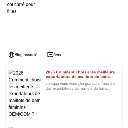
Blog associé
Avis
2026 Comment choisir les meilleurs
Cynthia
exportateurs de maillots de bain
C
King
féminins OEM/ODM ?
Lorsque vous vous plongez dans l'univers
des exportateurs de maillots de bain
La finition et la qualité sont impressionnantes. Le service
féminins OEM et ODM, vous vous rendrez
après-vente était professionnel et toujours prêt à aider.
vite compte qu'il existe une multitude
d'options. Honnêtement,
01
Janvier
2026
Diana