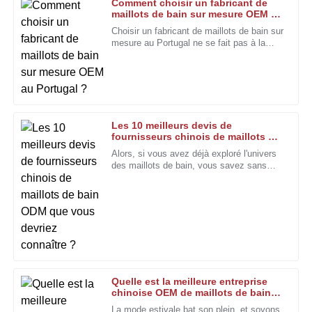
D
Comment choisir un fabricant de
Sanchez
maillots de bain sur mesure OEM au
Portugal ?
Choisir un fabricant de maillots de bain sur
La qualité est vraiment remarquable. L'équipe du service
mesure au Portugal ne se fait pas à la
après-vente est non seulement serviable, mais aussi très
légère. C'est un processus plus complexe,
professionnelle.
notamment en ce qui concerne la manière
dont il est nécessaire de choisir un
25
Janvier
2026
fabricant.
Les 10 meilleurs devis de
Jacob
fournisseurs chinois de maillots de
J
Campbell
bain ODM que vous devriez
Alors, si vous avez déjà exploré l'univers
connaître ?
des maillots de bain, vous savez sans
La qualité de fabrication est impressionnante. Le service
doute à quel point il peut être difficile de
après-vente est compétent et aimable.
choisir le bon.
13
Décembre
2025
Nancy
N
Carter
Quelle est la meilleure entreprise
chinoise OEM de maillots de bain
La qualité est exceptionnelle et l'équipe d'assistance est
flatteurs pour des tendances
La mode estivale bat son plein, et soyons
toujours prête à aider. Une expérience globalement