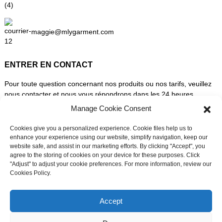
maggie@mlygarment.com
ENTRER EN CONTACT
Pour toute question concernant nos produits ou nos tarifs, veuillez
nous contacter et nous vous répondrons dans les 24 heures.
Manage Cookie Consent
DEMANDEZ UN DEVIS DÈS MAINTENANT
Cookies give you a personalized experience. Cookie files help us to
enhance your experience using our website, simplify navigation, keep our
website safe, and assist in our marketing efforts. By clicking "Accept", you
SUIVEZ-NOUS SUR LES RÉSEAUX SOCIAUX
agree to the storing of cookies on your device for these purposes. Click
"Adjust" to adjust your cookie preferences. For more information, review our
Cookies Policy.
Besoin d'assistance en direct ?
Discutez avec nous maintenant
Accept