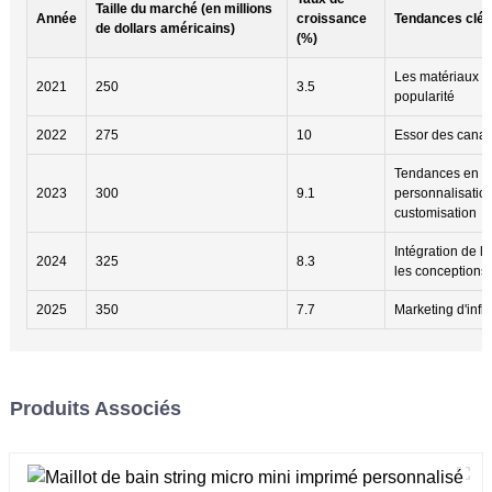
Taille du marché (en millions
Année
croissance
Tendances clés
de dollars américains)
(%)
Les matériaux d
2021
250
3.5
popularité
2022
275
10
Essor des canau
Tendances en m
2023
300
9.1
personnalisation
customisation
Intégration de l
2024
325
8.3
les conceptions
2025
350
7.7
Marketing d'infl
Produits Associés