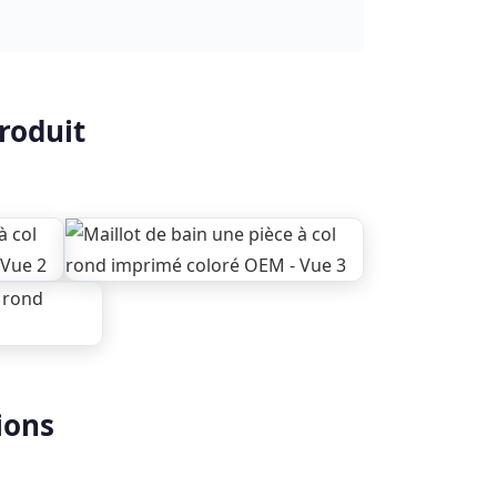
roduit
ions