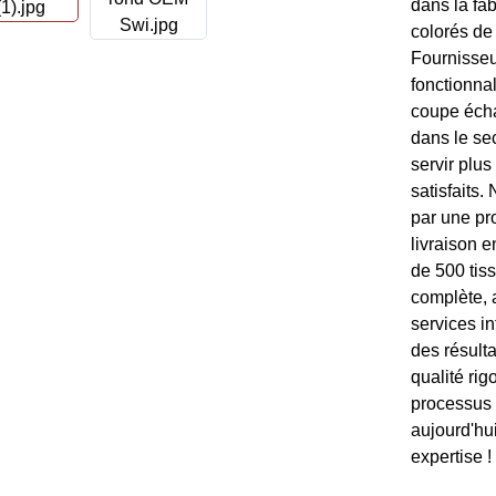
dans la fa
colorés de
Fournisseur
fonctionna
coupe écha
dans le se
servir plus
satisfaits.
par une pro
livraison 
de 500 tis
complète, 
services in
des résult
qualité rig
processus 
aujourd'hu
expertise !