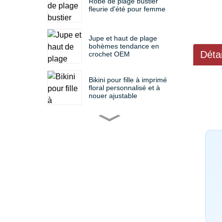
Robe de plage bustier
fleurie d'été pour femme
Jupe et haut de plage
bohèmes tendance en
Déta
crochet OEM
Bikini pour fille à imprimé
floral personnalisé et à
nouer ajustable
Ensemble bikini deux
pièces pour filles avec
imprimé amusant
personnalisé
Ensemble de maillot de
bain enfant à volants
floraux colorés
personnalisé OEM
Robe de plage MLY
personnalisée à imprimé
floral et col carré pour