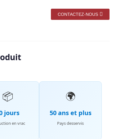
CONTACTEZ-NOUS
roduit
📦
🌍
0 jours
50 ans et plus
ction en vrac
Pays desservis