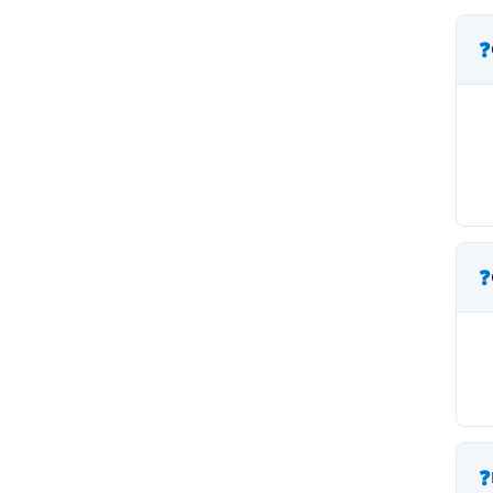
❓
❓
❓