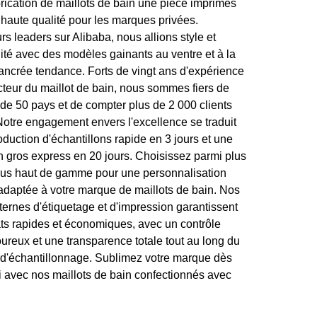
brication de maillots de bain une pièce imprimés
 haute qualité pour les marques privées.
s leaders sur Alibaba, nous allions style et
lité avec des modèles gainants au ventre et à la
ncrée tendance. Forts de vingt ans d'expérience
cteur du maillot de bain, nous sommes fiers de
 de 50 pays et de compter plus de 2 000 clients
 Notre engagement envers l'excellence se traduit
duction d'échantillons rapide en 3 jours et une
en gros express en 20 jours. Choisissez parmi plus
sus haut de gamme pour une personnalisation
adaptée à votre marque de maillots de bain. Nos
ternes d'étiquetage et d'impression garantissent
ats rapides et économiques, avec un contrôle
oureux et une transparence totale tout au long du
d'échantillonnage. Sublimez votre marque dès
i avec nos maillots de bain confectionnés avec