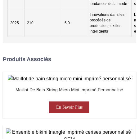
tendances de la mode
st
Innovations dans les
La
procédés de
ma
2025
210
6.0
production, textiles
spo
intelligents
ex
Produits Associés
Maillot De Bain String Micro Mini Imprimé Personnalisé
En Savoir Plus