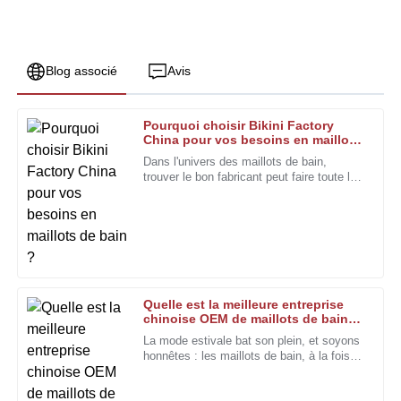
Blog associé
Avis
Pourquoi choisir Bikini Factory
Jessica
China pour vos besoins en maillots
J
Miller
de bain ?
Dans l'univers des maillots de bain,
trouver le bon fabricant peut faire toute la
Qualité fantastique ! Le service après-vente a été rapide et
différence. Bikini Factory China est
le personnel très compétent.
assurément un partenaire à retenir.
22
Décembre
2025
Édouard
É
Quelle est la meilleure entreprise
Nelson
chinoise OEM de maillots de bain
flatteurs pour des tendances
La mode estivale bat son plein, et soyons
La qualité du produit est excellente. L'amabilité et la
estivales élégantes ?
honnêtes : les maillots de bain, à la fois
compétence du personnel d'assistance ont été un atout
esthétiques et confortables, sont
supplémentaire.
incontestablement à l’honneur. Chloe