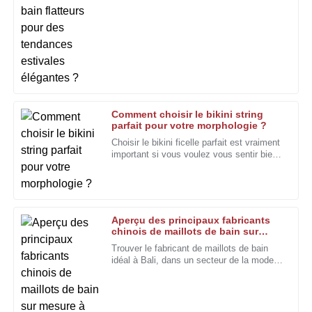
Anderson, une
01
Février
2026
Timothy
T
Edwards
Produit de qualité et très durable. L'équipe d'assistance a
fourni un service irréprochable du début à la fin.
Comment choisir le bikini string
parfait pour votre morphologie ?
18
Janvier
2026
Choisir le bikini ficelle parfait est vraiment
important si vous voulez vous sentir bien
dans votre peau à la plage. Avec tous les
Sophia
styles et les coupes disponibles, il est
S
difficile de s'y retrouver.
Collins
Je suis impressionné par la qualité et l'engagement du
Aperçu des principaux fabricants
chinois de maillots de bain sur
personnel du service après-vente envers la satisfaction du
mesure à Bali en 2026 ?
client.
Trouver le fabricant de maillots de bain
idéal à Bali, dans un secteur de la mode
13
Janvier
2026
aussi concurrentiel, n'est pas une mince
affaire. C'est là qu'intervient le classement
2026 Top China.