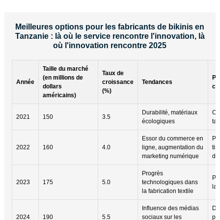
Meilleures options pour les fabricants de bikinis en
Tanzanie : là où le service rencontre l'innovation, là
où l'innovation rencontre 2025
Taille du marché
Taux de
(en millions de
Pr
Année
croissance
Tendances
dollars
co
(%)
américains)
Durabilité, matériaux
Cr
2021
150
3.5
écologiques
tai
Essor du commerce en
Pr
2022
160
4.0
ligne, augmentation du
tis
marketing numérique
de
Progrès
Pri
2023
175
5.0
technologiques dans
la 
la fabrication textile
Influence des médias
Dé
2024
190
5.5
sociaux sur les
pe