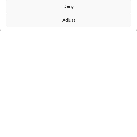
Deny
maggie@mlygarment.com
Adjust
ENTRER EN CONTACT
Pour toute question concernant nos produits ou nos tarifs, veuillez
nous contacter et nous vous répondrons dans les 24 heures.
DEMANDEZ UN DEVIS DÈS MAINTENANT
SUIVEZ-NOUS SUR LES RÉSEAUX SOCIAUX