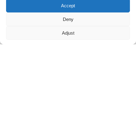
Accept
maggie@mlygarment.com
Deny
Adjust
ENTRER EN CONTACT
Pour toute question concernant nos produits ou nos tarifs, veuillez
nous contacter et nous vous répondrons dans les 24 heures.
DEMANDEZ UN DEVIS DÈS MAINTENANT
SUIVEZ-NOUS SUR LES RÉSEAUX SOCIAUX