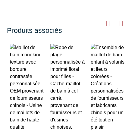
Produits associés
R
b
d
f
F