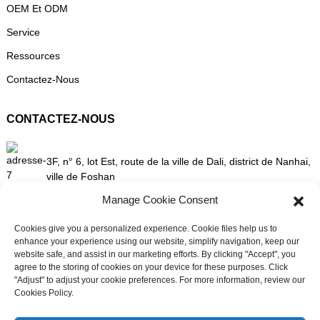
OEM Et ODM
Service
Ressources
Contactez-Nous
CONTACTEZ-NOUS
3F, n° 6, lot Est, route de la ville de Dali, district de Nanhai,
ville de Foshan
Manage Cookie Consent
Cookies give you a personalized experience. Cookie files help us to
+86 13336496652
enhance your experience using our website, simplify navigation, keep our
website safe, and assist in our marketing efforts. By clicking "Accept", you
agree to the storing of cookies on your device for these purposes. Click
"Adjust" to adjust your cookie preferences. For more information, review our
Cookies Policy.
Maggie :
8613336496652
Besoin d'assistance en direct ?
Discutez avec nous maintenant