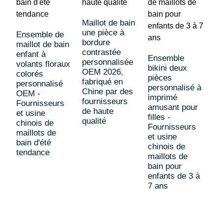
Maillot de bain
une pièce à
Ensemble de
bordure
maillot de bain
E
contrastée
enfant à
m
Ensemble
personnalisée
volants floraux
e
bikini deux
OEM 2026,
colorés
v
pièces
fabriqué en
personnalisé
c
personnalisé à
Chine par des
OEM -
p
imprimé
fournisseurs
Fournisseurs
O
amusant pour
de haute
et usine
F
filles -
qualité
chinois de
f
Fournisseurs
maillots de
c
et usine
bain d'été
m
chinois de
tendance
b
maillots de
p
bain pour
enfants de 3 à
7 ans