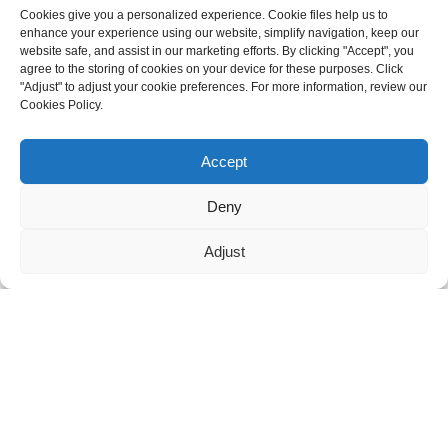
Cookies give you a personalized experience. Cookie files help us to
3F, n° 6, lot Est, route de la ville de Dali, district de Nanhai,
enhance your experience using our website, simplify navigation, keep our
ville de Foshan
website safe, and assist in our marketing efforts. By clicking "Accept", you
agree to the storing of cookies on your device for these purposes. Click
"Adjust" to adjust your cookie preferences. For more information, review our
Cookies Policy.
Besoin d'assistance en direct ?
+86 13336496652
Discutez avec nous maintenant
Accept
Deny
Maggie :
8613336496652
Adjust
maggie@mlygarment.com
ENTRER EN CONTACT
Pour toute question concernant nos produits ou nos tarifs, veuillez
nous contacter et nous vous répondrons dans les 24 heures.