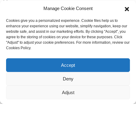
Manage Cookie Consent
maggie@mlygarment.com
Cookies give you a personalized experience. Cookie files help us to
enhance your experience using our website, simplify navigation, keep our
website safe, and assist in our marketing efforts. By clicking "Accept", you
ENTRER EN CONTACT
agree to the storing of cookies on your device for these purposes. Click
"Adjust" to adjust your cookie preferences. For more information, review our
Pour toute question concernant nos produits ou nos tarifs, veuillez
Cookies Policy.
nous contacter et nous vous répondrons dans les 24 heures.
Besoin d'assistance en direct ?
Discutez avec nous maintenant
Accept
DEMANDEZ UN DEVIS DÈS MAINTENANT
Deny
SUIVEZ-NOUS SUR LES RÉSEAUX SOCIAUX
Adjust