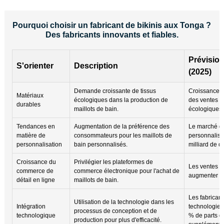
Pourquoi choisir un fabricant de bikinis aux Tonga ?
Des fabricants innovants et fiables.
Prévisio
S'orienter
Description
(2025)
Demande croissante de tissus
Croissance 
Matériaux
écologiques dans la production de
des ventes d
durables
maillots de bain.
écologiques.
Tendances en
Augmentation de la préférence des
Le marché de
matière de
consommateurs pour les maillots de
personnalisés
personnalisation
bain personnalisés.
milliard de do
Croissance du
Privilégier les plateformes de
Les ventes e
commerce de
commerce électronique pour l'achat de
augmenter d
détail en ligne
maillots de bain.
Les fabricant
Utilisation de la technologie dans les
Intégration
technologie 
processus de conception et de
technologique
% de parts 
production pour plus d'efficacité.