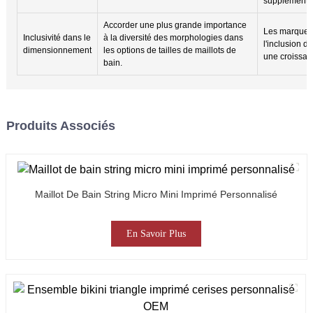
supplémentai
Accorder une plus grande importance
Les marques
Inclusivité dans le
à la diversité des morphologies dans
l'inclusion d
dimensionnement
les options de tailles de maillots de
une croissan
bain.
Produits Associés
Maillot De Bain String Micro Mini Imprimé Personnalisé
En Savoir Plus