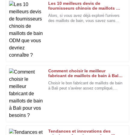
le service après-vente a été très apprécié !
Les 10 meilleurs devis de
fournisseurs chinois de maillots de
24
Janvier
2026
bain ODM que vous devriez
Alors, si vous avez déjà exploré l'univers
connaître ?
des maillots de bain, vous savez sans
doute à quel point il peut être difficile de
Megan
choisir le bon.
M
Turner
Excellent produit. Le service après-vente a dépassé mes
attentes grâce à son professionnalisme.
06
Décembre
2025
Comment choisir le meilleur
fabricant de maillots de bain à Bali
pour vos besoins ?
Choisir le bon fabricant de maillots de bain
Thomas
T
à Bali peut s'avérer assez compliqué,
Hall
n'est-ce pas ? Avec autant d'options
disponibles, il est primordial de
Non seulement le produit est excellent, mais le service
après-vente a rendu l'expérience globale exceptionnelle. Je
recommande vivement !
22
Janvier
2026
Tendances et innovations des