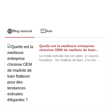
Blog associé
Avis
Quelle est la meilleure entreprise
Joseph
chinoise OEM de maillots de bain
J
Young
flatteurs pour des tendances
La mode estivale bat son plein, et soyons
estivales élégantes ?
honnêtes : les maillots de bain, à la fois
L'excellente qualité et une équipe compétente ont fait toute
esthétiques et confortables, sont
la différence dans mon expérience.
incontestablement à l’honneur. Chloe
Anderson, une
31
Janvier
2026
Ashley
A
Perez
Ce produit se distingue par sa qualité. Le suivi assuré par