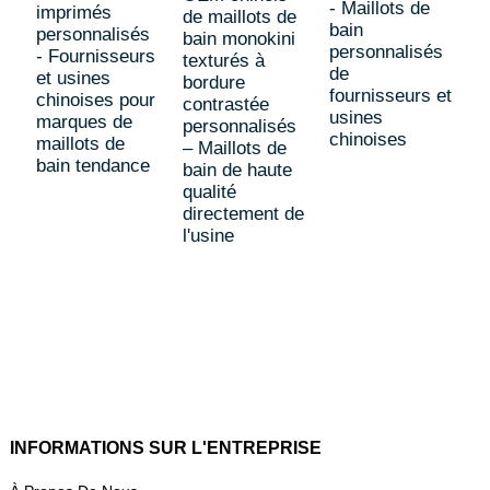
- Maillots de
imprimés
de maillots de
E
bain
personnalisés
bain monokini
m
personnalisés
- Fournisseurs
texturés à
3
de
et usines
bordure
c
fournisseurs et
chinoises pour
contrastée
e
usines
marques de
personnalisés
f
chinoises
maillots de
– Maillots de
c
bain tendance
bain de haute
s
qualité
d
directement de
f
l'usine
c
d
v
p
INFORMATIONS SUR L'ENTREPRISE