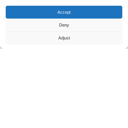
Maggie :
8613336496652
Besoin d'assistance en direct ?
Discutez avec nous maintenant
Accept
maggie@mlygarment.com
Deny
Adjust
ENTRER EN CONTACT
Pour toute question concernant nos produits ou nos tarifs, veuillez
nous contacter et nous vous répondrons dans les 24 heures.
DEMANDEZ UN DEVIS DÈS MAINTENANT
SUIVEZ-NOUS SUR LES RÉSEAUX SOCIAUX