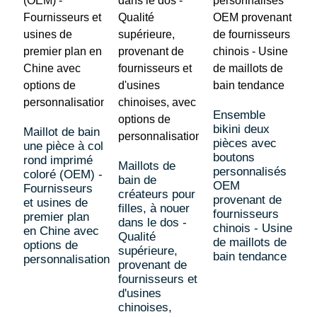
Ensemble
S
bikini deux
r
Maillot de bain
pièces avec
t
une pièce à col
boutons
h
rond imprimé
Maillots de
personnalisés
M
coloré (OEM) -
bain de
OEM
b
Fournisseurs
créateurs pour
provenant de
q
et usines de
filles, à nouer
fournisseurs
p
premier plan
dans le dos -
chinois - Usine
f
en Chine avec
Qualité
de maillots de
d
options de
supérieure,
bain tendance
c
personnalisation
provenant de
fournisseurs et
d'usines
chinoises,