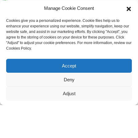
3F, n° 6, lot Est, route de la ville de Dali, district de Nanhai,
Manage Cookie Consent
ville de Foshan
Cookies give you a personalized experience. Cookie files help us to
enhance your experience using our website, simplify navigation, keep our
website safe, and assist in our marketing efforts. By clicking "Accept", you
+86 13336496652
agree to the storing of cookies on your device for these purposes. Click
"Adjust" to adjust your cookie preferences. For more information, review our
Cookies Policy.
Besoin d'assistance en direct ?
Discutez avec nous maintenant
Accept
Maggie :
8613336496652
Deny
maggie@mlygarment.com
Adjust
ENTRER EN CONTACT
Pour toute question concernant nos produits ou nos tarifs, veuillez
nous contacter et nous vous répondrons dans les 24 heures.