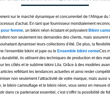
ment sur le marché dynamique et concurrentiel de l'Afrique du S
rocessus d'achat. En tant que fournisseur mondialement reconn
ng pour femme
, un bikini néon éclatant et polyvalent
Bikini camo
sfont non seulement les demandes des clients, mais assurent ég
souhaitant dynamiser leurs collections d'été. De plus, la flexibili
e l'ensemble bikini et jupe ou le
Ensemble bikini cerise
Ces ma
 la durabilité, ils utilisent des techniques de production et des m
ur les côtés et le sublime bikini Lila. Grâce à des modèles avant
rticles reflétant les tendances actuelles et ainsi rester compéti
imiser non seulement l'attractivité de votre marque, mais aussi v
me, le bikini camouflage et le bikini néon, vous serez en mesure
ir dans ce partenariat essentiel, c'est s'offrir la possibilité de fi