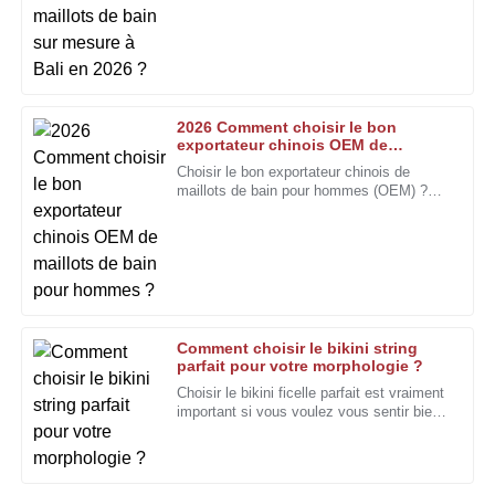
l'expertise de l'équipe après-vente.
affaire. C'est là qu'intervient le classement
2026 Top China.
15
Janvier
2026
Megan
M
2026 Comment choisir le bon
Turner
exportateur chinois OEM de
maillots de bain pour hommes ?
Choisir le bon exportateur chinois de
Excellent produit. Le service après-vente a dépassé mes
maillots de bain pour hommes (OEM) ?
attentes grâce à son professionnalisme.
Oui, cela peut vraiment être un casse-
tête. Le marché regorge d’options, et
06
Décembre
2025
Timothy
T
Edwards
Comment choisir le bikini string
parfait pour votre morphologie ?
Produit de qualité et très durable. L'équipe d'assistance a
Choisir le bikini ficelle parfait est vraiment
fourni un service irréprochable du début à la fin.
important si vous voulez vous sentir bien
dans votre peau à la plage. Avec tous les
18
Janvier
2026
styles et les coupes disponibles, il est
difficile de s'y retrouver.