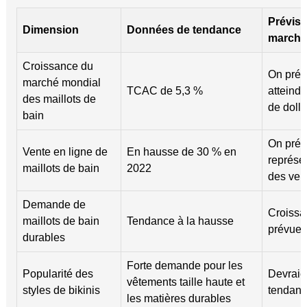
Prévisi
Dimension
Données de tendance
marché
Croissance du
On prévo
marché mondial
TCAC de 5,3 %
atteindr
des maillots de
de dolla
bain
On prévo
Vente en ligne de
En hausse de 30 % en
représe
maillots de bain
2022
des vent
Demande de
Croissa
maillots de bain
Tendance à la hausse
prévue 
durables
Forte demande pour les
Popularité des
Devraie
vêtements taille haute et
styles de bikinis
tendanc
les matières durables