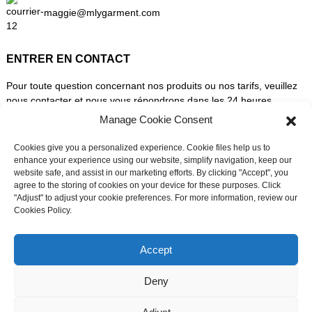
maggie@mlygarment.com
ENTRER EN CONTACT
Pour toute question concernant nos produits ou nos tarifs, veuillez
nous contacter et nous vous répondrons dans les 24 heures.
Manage Cookie Consent
DEMANDEZ UN DEVIS DÈS MAINTENANT
Cookies give you a personalized experience. Cookie files help us to
enhance your experience using our website, simplify navigation, keep our
website safe, and assist in our marketing efforts. By clicking "Accept", you
SUIVEZ-NOUS SUR LES RÉSEAUX SOCIAUX
agree to the storing of cookies on your device for these purposes. Click
"Adjust" to adjust your cookie preferences. For more information, review our
Cookies Policy.
Besoin d'assistance en direct ?
Discutez avec nous maintenant
Accept
Deny
© Droits d'auteur - 2010-2026 : Tous droits réservés.
Plan du site
-