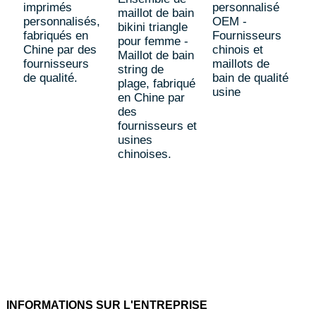
imprimés
personnalisé
maillot de bain
personnalisés,
OEM -
bikini triangle
M
fabriqués en
Fournisseurs
pour femme -
u
Chine par des
chinois et
Maillot de bain
O
fournisseurs
maillots de
string de
b
de qualité.
bain de qualité
plage, fabriqué
c
usine
en Chine par
p
des
-
fournisseurs et
b
usines
f
chinoises.
h
p
f
d
c
INFORMATIONS SUR L'ENTREPRISE