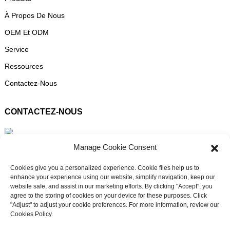
À Propos De Nous
OEM Et ODM
Service
Ressources
Contactez-Nous
CONTACTEZ-NOUS
3F, n° 6, lot Est, route de la ville de Dali, district de Nanhai,
Manage Cookie Consent
ville de Foshan
Cookies give you a personalized experience. Cookie files help us to
enhance your experience using our website, simplify navigation, keep our
website safe, and assist in our marketing efforts. By clicking "Accept", you
+86 13336496652
agree to the storing of cookies on your device for these purposes. Click
"Adjust" to adjust your cookie preferences. For more information, review our
Cookies Policy.
Besoin d'assistance en direct ?