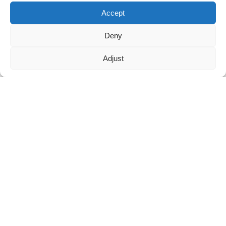
Discutez avec nous maintenant
Accept
Maggie :
8613336496652
Deny
maggie@mlygarment.com
Adjust
ENTRER EN CONTACT
Pour toute question concernant nos produits ou nos tarifs, veuillez
nous contacter et nous vous répondrons dans les 24 heures.
DEMANDEZ UN DEVIS DÈS MAINTENANT
SUIVEZ-NOUS SUR LES RÉSEAUX SOCIAUX