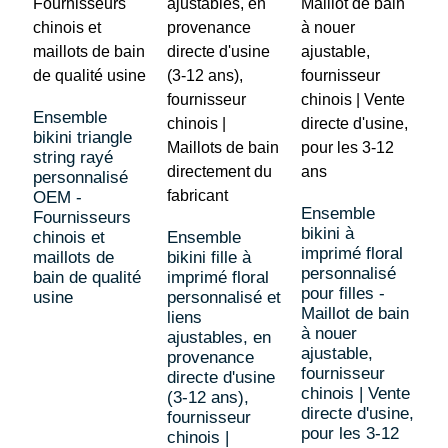
Ensemble
bikini triangle
string rayé
personnalisé
E
OEM -
m
Ensemble
Fournisseurs
b
bikini à
chinois et
Ensemble
c
imprimé floral
maillots de
bikini fille à
p
personnalisé
bain de qualité
imprimé floral
p
pour filles -
usine
personnalisé et
É
Maillot de bain
liens
c
à nouer
ajustables, en
p
ajustable,
provenance
f
fournisseur
directe d'usine
d
chinois | Vente
(3-12 ans),
c
directe d'usine,
fournisseur
pour les 3-12
chinois |