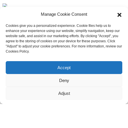
3F, n° 6, lot Est, route de la ville de Dali, district de Nanhai,
Manage Cookie Consent
ville de Foshan
Cookies give you a personalized experience. Cookie files help us to
enhance your experience using our website, simplify navigation, keep our
website safe, and assist in our marketing efforts. By clicking "Accept", you
+86 13336496652
agree to the storing of cookies on your device for these purposes. Click
"Adjust" to adjust your cookie preferences. For more information, review our
Cookies Policy.
Besoin d'assistance en direct ?
Discutez avec nous maintenant
Accept
Maggie :
8613336496652
Deny
maggie@mlygarment.com
Adjust
ENTRER EN CONTACT
Pour toute question concernant nos produits ou nos tarifs, veuillez
nous contacter et nous vous répondrons dans les 24 heures.