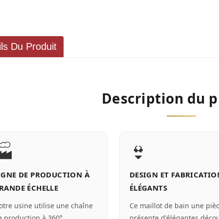
ils Du Produit
Description du p
🏭
👙
IGNE DE PRODUCTION À
DESIGN ET FABRICATIO
RANDE ÉCHELLE
ÉLÉGANTS
otre usine utilise une chaîne
Ce maillot de bain une piè
e production à 360°
présente d'élégantes déco