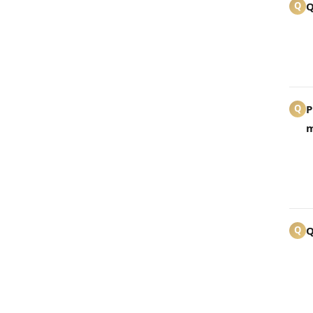
Q
Q
P
Q
m
Q
Q