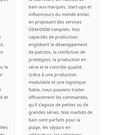
bain aux marques, start-ups et
influenceurs du monde entier,
en proposant des services
OEM/ODM complets. Nos
e
capacités de production
l,
englobent le développement
en
de patrons, la confection de
s
prototypes, la production en
ec le
série et le contrôle qualité.
ur
Grâce à une production
modulable et une logistique
e
fiable, nous pouvons traiter
té et
efficacement les commandes,
qu'il s'agisse de petites ou de
grandes séries. Nos maillots de
bain sont parfaits pour la
illes
plage, les séjours en
 de
villégiature, les collections