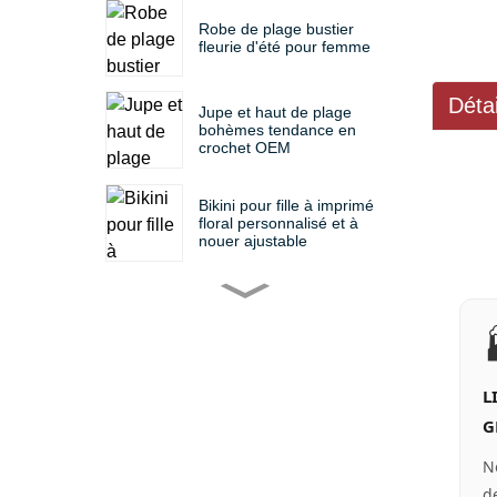
Robe de plage bustier
fleurie d'été pour femme
Déta
Jupe et haut de plage
bohèmes tendance en
crochet OEM
Bikini pour fille à imprimé
floral personnalisé et à
nouer ajustable
Ensemble bikini deux
pièces pour filles avec
imprimé humoristique
personnalisé
Ensemble de maillot de
L
bain enfant à volants
floraux colorés
G
personnalisé OEM
N
Robe de plage MLY
personnalisée à imprimé
d