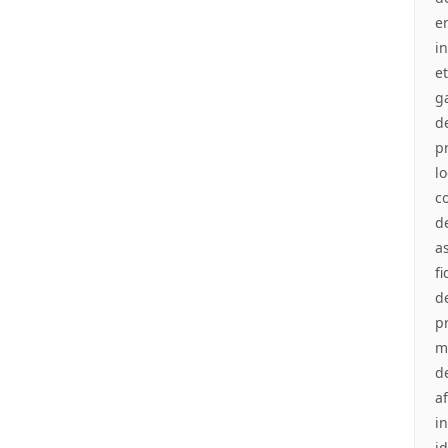
floral et col carré pour
e
filles
in
Nouveau maillot de bain
et
personnalisé à dégradé
de couleurs changeant,
g
cordon de serrage
d
imperméable et poche
p
l
c
d
a
f
d
p
m
d
a
in
i