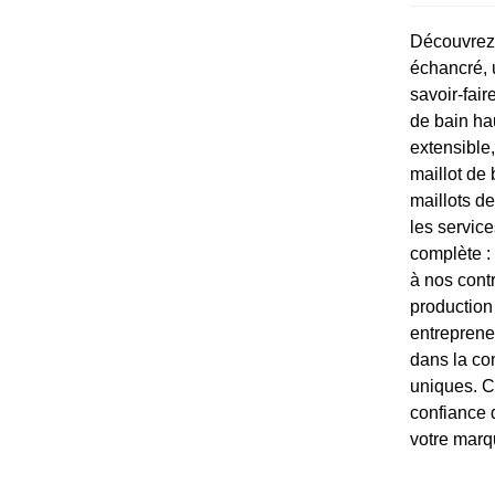
Découvrez 
échancré, 
savoir-fai
de bain ha
extensible
maillot de 
maillots d
les servic
complète : 
à nos contr
productio
entreprene
dans la co
uniques. C
confiance d
votre marq