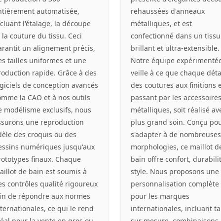
ntièrement automatisée,
rehaussées d'anneaux
cluant l'étalage, la découpe
métalliques, et est
 la couture du tissu. Ceci
confectionné dans un tissu
arantit un alignement précis,
brillant et ultra-extensible.
es tailles uniformes et une
Notre équipe expérimenté
roduction rapide. Grâce à des
veille à ce que chaque détai
ogiciels de conception avancés
des coutures aux finitions 
omme la CAO et à nos outils
passant par les accessoire
e modélisme exclusifs, nous
métalliques, soit réalisé av
ssurons une reproduction
plus grand soin. Conçu po
idèle des croquis ou des
s'adapter à de nombreuses
essins numériques jusqu'aux
morphologies, ce maillot d
rototypes finaux. Chaque
bain offre confort, durabili
aillot de bain est soumis à
style. Nous proposons une
es contrôles qualité rigoureux
personnalisation complète
fin de répondre aux normes
pour les marques
ternationales, ce qui le rend
internationales, incluant ta
déal pour la vente en gros ou
sur mesure, combinaisons