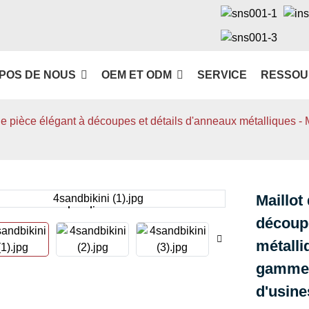
POS DE NOUS
OEM ET ODM
SERVICE
RESSOU
ne pièce élégant à découpes et détails d'anneaux métalliques -
Maillot
Loading...
Loading...
découpe
métalli
gamme 
d'usine