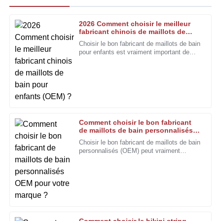
2026 Comment choisir le meilleur
Matthew
fabricant chinois de maillots de
M
Lee
bain pour enfants (OEM) ?
Choisir le bon fabricant de maillots de bain
pour enfants est vraiment important de
Je suis pleinement satisfait de la qualité du produit et de
nos jours, surtout vu la concurrence
l'expertise de l'équipe après-vente.
féroce qui règne sur le marché. Les gens
y accordent une grande importance.
15
Janvier
2026
Édouard
É
Comment choisir le bon fabricant
Nelson
de maillots de bain personnalisés
OEM pour votre marque ?
Choisir le bon fabricant de maillots de bain
La qualité du produit est excellente. L'amabilité et la
personnalisés (OEM) peut vraiment
compétence du personnel d'assistance ont été un atout
sembler une tâche ardue, surtout pour les
supplémentaire.
marques qui cherchent à se démarquer. Je
veux dire, Rachel
01
Février
2026
Rita
R
Comment choisir le bikini string