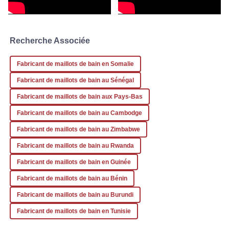
est vraiment dévouée à ses clients.
20
Décembre
2025
Recherche Associée
Kimberly
K
Fabricant de maillots de bain en Somalie
Flores
Fabricant de maillots de bain au Sénégal
Le service après-vente était vraiment impressionnant. Ils se
Fabricant de maillots de bain aux Pays-Bas
sont assurés que je sois pleinement satisfait.
Fabricant de maillots de bain au Cambodge
13
Janvier
2026
Fabricant de maillots de bain au Zimbabwe
Fabricant de maillots de bain au Rwanda
Fabricant de maillots de bain en Guinée
Fabricant de maillots de bain au Bénin
Fabricant de maillots de bain au Burundi
Fabricant de maillots de bain en Tunisie